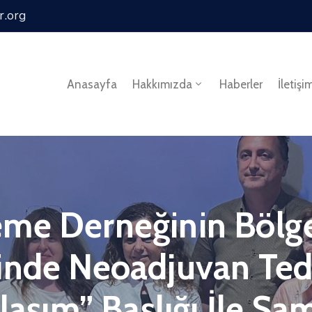
r.org
Anasayfa
Hakkımızda
Haberler
İletişi
me Derneğinin Bölge 
inde Neoadjuvan Ted
klaşım” Başlığı İle S