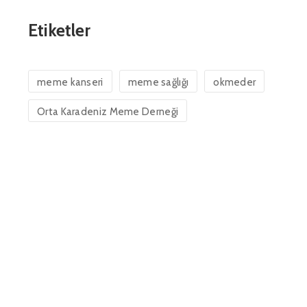
Etiketler
meme kanseri
meme sağlığı
okmeder
Orta Karadeniz Meme Derneği