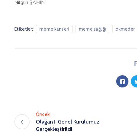
Nilgün ŞAHİN
Etiketler:
meme kanseri
meme sağlığı
okmeder
Önceki
Olağan I. Genel Kurulumuz
Gerçekleştirildi