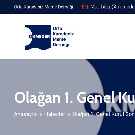
bilgi@okmede
Mail:
Orta Karadeniz Meme Derneği
Olağan 1. Genel Ku
Anasayfa
Haberler
Olağan 1. Genel Kurul Son