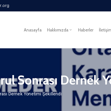
r.org
Anasayfa
Hakkımızda
Haberler
İletişi
rul Sonrası Dernek Y
rası Dernek Yönetimi Şekillendi