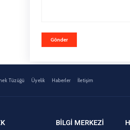
nek Tüzüğü
Üyelik
Haberler
İletişim
EK
BİLGİ MERKEZİ
H