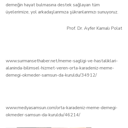
derneğin hayat bulmasına destek sağlayan tüm
üyelerimize, yol arkadaşlarımıza şükranlarımızı sunuyoruz.
Prof. Dr. Ayfer Kamalı Polat
www.surmansethaber.net/meme-sagligi-ve-hastaliklari-
alaninda-bilimsel-hizmet-veren-orta-karadeniz-meme-
dernegi-okmeder-samsun-da-kuruldu/34912/
www.medyasamsun.com/orta-karadeniz-meme-dernegi-
okmeder-samsun-da-kuruldu/46214/