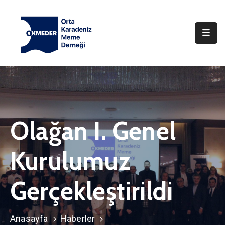
Anasayfa
Hakkımızda
Haberler
İletişim
Olağan I. Genel
Kurulumuz
Gerçekleştirildi
Anasayfa
Haberler