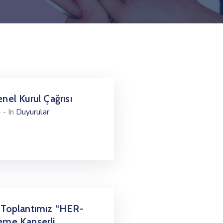
nel Kurul Çağrısı
4
- In
Duyurular
 Toplantımız “HER-
eme Kanserli