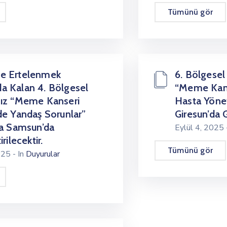
Tümünü gör
e Ertelenmek
6. Bölgesel
 Kalan 4. Bölgesel
“Meme Kans
ız “Meme Kanseri
Hasta Yönet
de Yandaş Sorunlar”
Giresun’da G
ta Samsun’da
Eylül 4, 2025
rilecektir.
Tümünü gör
2025
- In
Duyurular