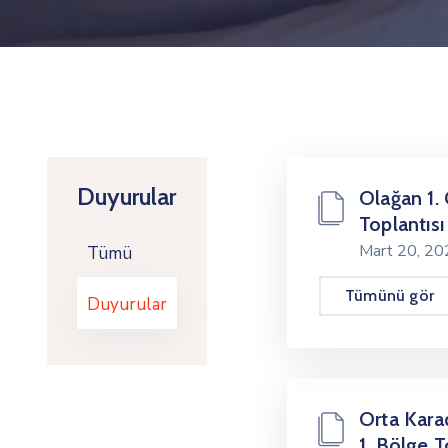
Duyurular
Olağan 1. 
Toplantıs
Mart 20, 2
Tümü
Tümünü gör
Duyurular
Orta Kar
1. Bölge T