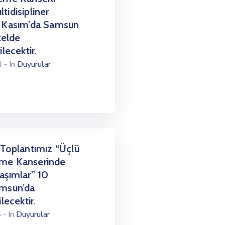
tidisipliner
9 Kasım’da Samsun
elde
ilecektir.
24
- In
Duyurular
 Toplantımız “Üçlü
me Kanserinde
aşımlar” 10
amsun’da
lecektir.
5
- In
Duyurular