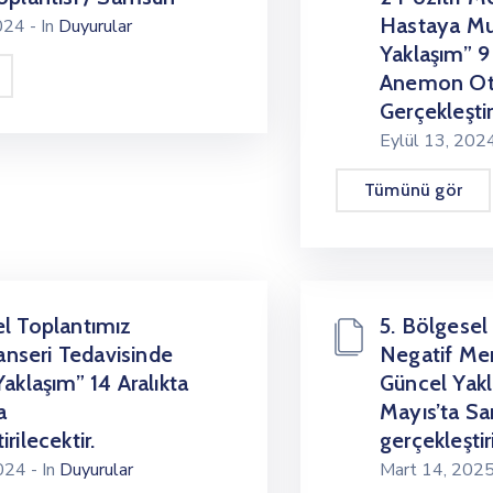
Hastaya Mul
2024
- In
Duyurular
Yaklaşım” 
Anemon Ot
Gerçekleştir
Eylül 13, 20
Tümünü gör
el Toplantımız
5. Bölgesel
seri Tedavisinde
Negatif Me
Yaklaşım” 14 Aralıkta
Güncel Yakl
a
Mayıs’ta S
rilecektir.
gerçekleştiri
2024
- In
Duyurular
Mart 14, 202