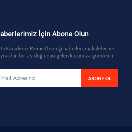
aberlerimiz İçin Abone Olun
ta Karadeniz Meme Derneği haberleri, makaleleri ve
ynakları her ay doğrudan gelen kutunuza gönderilir.