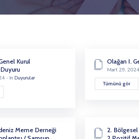
Genel Kurul
Olağan I. Ge
ı Duyuru
Mart 29, 202
024
- In
Duyurular
Tümünü gör
adeniz Meme Derneği
2. Bölgesel
oplantısı / Samsun
2 Pozitif M