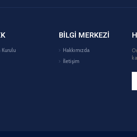
EK
BİLGİ MERKEZİ
H
 Kurulu
Hakkımızda
Or
ka
İletişim