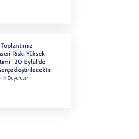
 Toplantımız
eri Riski Yüksek
imi” 20 Eylül’de
erçekleştirilecektir.
- In
Duyurular