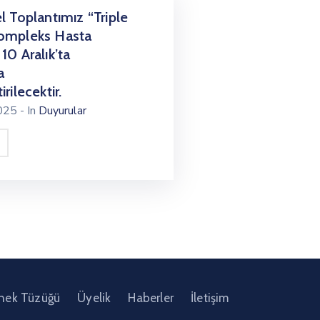
l Toplantımız “Triple
ompleks Hasta
10 Aralık’ta
a
rilecektir.
2025
- In
Duyurular
nek Tüzüğü
Üyelik
Haberler
İletişim